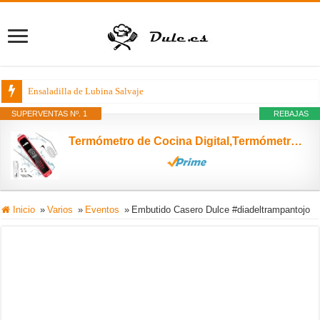
Co
SUPERVENTAS Nº. 1
REBAJAS
Termómetro de Cocina Digital,Termómetro Cocina con LED Pantalla Táctil,6.5''Sonda Larga y Alarma,2-4s Lectura Instantánea,IPX6 Impermeable,Termómetro Horno para Agua,Carne,Barbacoa,Comida,Leche,Aceite
Inicio
»
Varios
»
Eventos
»
Embutido Casero Dulce #diadeltrampantojo