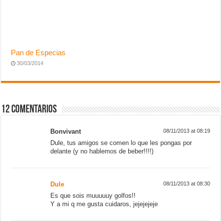
Dule, tus amigos se comen lo que les pongas por
delante (y no hablemos de beber!!!!)
Dule
08/11/2013 at 08:30
Es que sois muuuuuy golfos!!
Y a mi q me gusta cuidaros, jejejejeje
manucatman
08/11/2013 at 09:40
Si es contigo me monto una charcutería o dos
Bravo!!!!!
Beatriz Mandarinas
08/11/2013 at 11:08
Nos hemos decantado por el mismo trampantojo
qué bueno estaba, verdad?
Dule
08/11/2013 at 13:08
Pero en Palma o en Valencia, jejejeej