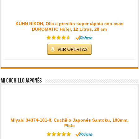
Miyabi 34374-181-0, Cuchillo Japonés Santoku, 180mm,
Plata
VER OFERTAS
Popular
Últimas
Comentarios
Tags
Guiso de Pavo en Olla Express
09/01/2014
32,893
Bizcocho de Espelta y Pera