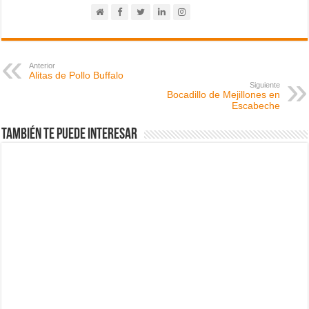
Coliflor encurtida al Kimchee
12/04/2016