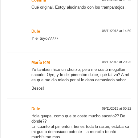
Besos!
Dule
09/11/2013 at 00:22
Hola guapa, como que te costo mucho sacarlo?? De
dónde??
En cuanto al pimentón, tienes toda la razón, estaba xa
mi gusto demasiado potente. La morcilla triunfó
muchísimo mas.
Un Besote
María P.M
09/11/2013 at 12:52
Hola!cuando digo que me costó sacarlo, me refiero a
buscar los ingredientes y la manera adecuada de
hacerlo. Es que sacar un “rojo chorizo” con elementos
dulces es muy complicado!
Besines!
Dule
09/11/2013 at 13:07
Ahhhhh… Okis!!!