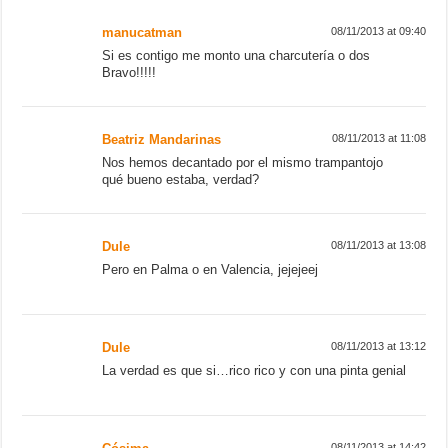
Dule
08/11/2013 at 13:12
La verdad es que si…rico rico y con una pinta genial
Cósima
08/11/2013 at 14:42
Qué original. Estoy alucinando con los trampantojos.
Dule
08/11/2013 at 14:50
Y el tuyo?????
María P.M
08/11/2013 at 20:25
Yo también hice un chorizo, pero me costó mogollón
sacarlo. Oye, y lo del pimentón dulce, qué tal va? A mí
es que me dio miedo por si le daba demasiado sabor.