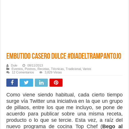
Embutido Casero Dulce #diadeltrampantojo
Dule
08/11/2013
Eventos
,
Postres
,
Recetas
,
Técnicas
,
Tradicional
,
Varios
12 Comentarios
3,829 Vistas
Como viene siendo habitual, cada cierto tiempo
surge vía Twitter una iniciativa en la que un grupo
de pillaos, entre los que me incluyo, se pone de
acuerdo para publicar sobre una misma receta,
producto o lo que se tercie. Esta vez, a raíz del
nuevo programa de cocina Top Chef (
Bego al