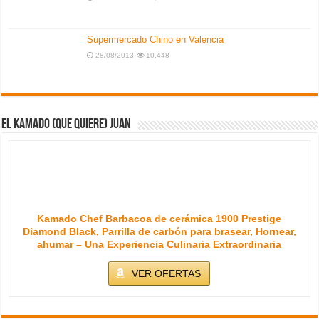
Kamado Chef Barbacoa de cerámica 1900 Prestige
Diamond Black, Parrilla de carbón para brasear, Hornear,
ahumar – Una Experiencia Culinaria Extraordinaria
VER OFERTAS
Novedades
NUEVO
Juego de 3 sartenes de mármol y granito,
para...
NUEVO
La Moustache - Sartén de Aluminio de 24
cm,...