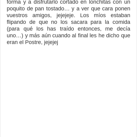
forma y a disfrutarlo cortado en lonchitas con un
poquito de pan tostado… y a ver que cara ponen
vuestros amigos, jejejeje. Los míos estaban
flipando de que no los sacara para la comida
(para qué los has traído entonces, me decía
uno…) y más aún cuando al final les he dicho que
eran el Postre, jejejej
Podemos hacer Morcilla en vez de chorizo
cambiando el pimentón por cacao en polvo. Yo lo
prefiero y por lo que ha quedado… creo que los
amigos también.