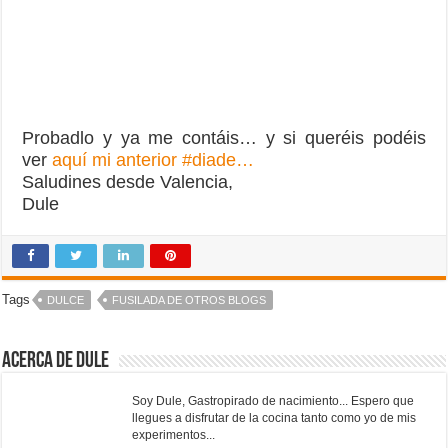
Tags
DULCE
FUSILADA DE OTROS BLOGS
Acerca de Dule
Soy Dule, Gastropirado de nacimiento... Espero que
llegues a disfrutar de la cocina tanto como yo de mis
experimentos...
Anterior
Alitas de Pollo Buffalo
Siguiente
Bocadillo de Mejillones en
Escabeche
También te puede interesar