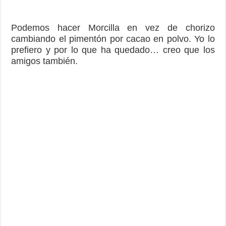
Probadlo y ya me contáis… y si queréis podéis
ver
aquí mi anterior #diade…
Saludines desde Valencia,
Dule