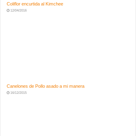
Canelones de Pollo asado a mi manera
16/12/2015
Pan de Especias
30/03/2014
12 Comentarios
Bonvivant
08/11/2013 at 08:19