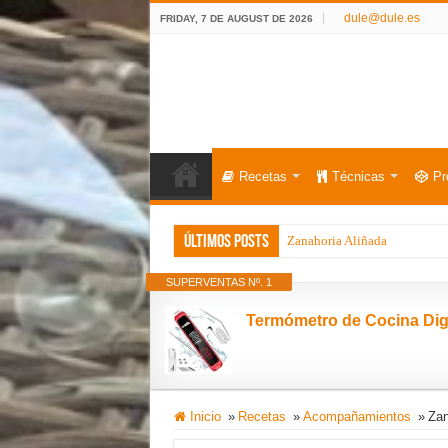
dule@dule.es
FRIDAY, 7 DE AUGUST DE 2026
Recetas
Técnicas
Pr
Últimos posts
Zanahoria Aliñada
SUPERVENTAS Nº. 1
Inicio
»
Recetas
»
Acompañamientos
»
Zan