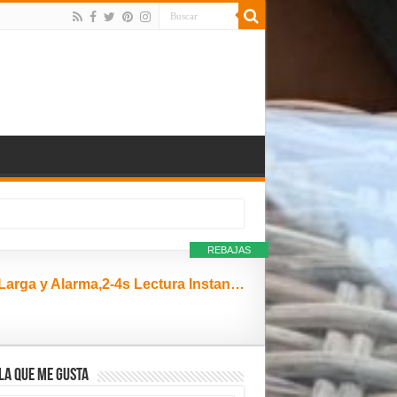
REBAJAS
Termómetro de Cocina Digital,Termómetro Cocina con LED Pantalla Táctil,6.5''Sonda Larga y Alarma,2-4s Lectura Instantánea,IPX6 Impermeable,Termómetro Horno para Agua,Carne,Barbacoa,Comida,Leche,Aceite
la que me gusta