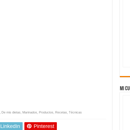
Mi cu
,
De mis dietas
,
Marinados
,
Productos
,
Recetas
,
Técnicas
LinkedIn
Pinterest