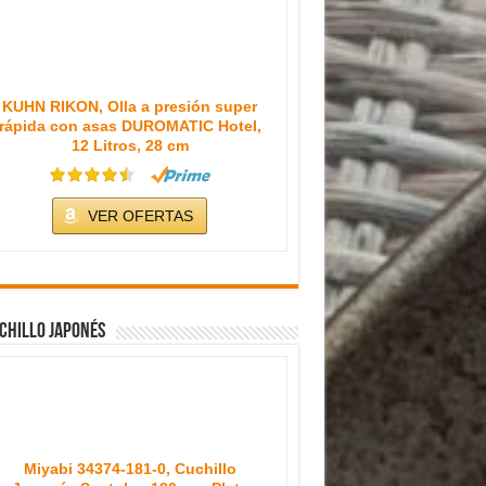
KUHN RIKON, Olla a presión super
rápida con asas DUROMATIC Hotel,
12 Litros, 28 cm
VER OFERTAS
chillo japonés
Miyabi 34374-181-0, Cuchillo