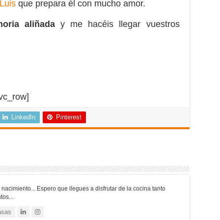
Luis
que prepara él con mucho amor.
horia aliñada
y me hacéis llegar vuestros
/vc_row]
LinkedIn
Pinterest
nacimiento... Espero que llegues a disfrutar de la cocina tanto
os...
asas