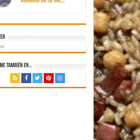
Aluminio de 28 cm,...
ter
ter
eme también en…