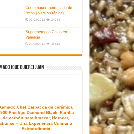
Cómo hacer mermelada de
limón ( versión rápida)
07/08/2012
10,638
Supermercado Chino en
Valencia
28/08/2013
10,448
mado (que quiere) Juan
Kamado Chef Barbacoa de cerámica
900 Prestige Diamond Black, Parrilla
de carbón para brasear, Hornear,
ahumar – Una Experiencia Culinaria
Extraordinaria