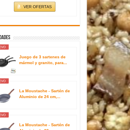
VER OFERTAS
dades
EVO
Juego de 3 sartenes de
mármol y granito, para...
EVO
La Moustache - Sartén de
Aluminio de 24 cm,...
EVO
La Moustache - Sartén de