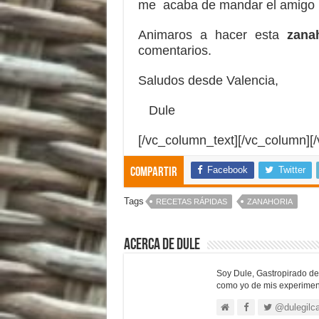
me acaba de mandar el amigo
Animaros a hacer esta
zana
comentarios.
Saludos desde Valencia,
Dule
[/vc_column_text][/vc_column][
Facebook
Twitter
Compartir
Tags
RECETAS RÁPIDAS
ZANAHORIA
Acerca de Dule
Soy Dule, Gastropirado de 
como yo de mis experiment
@dulegilc