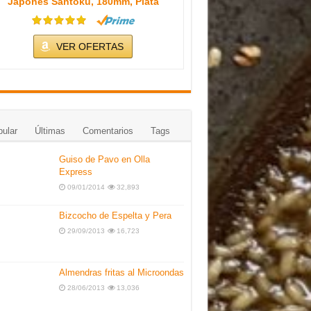
Japonés Santoku, 180mm, Plata
VER OFERTAS
ular
Últimas
Comentarios
Tags
Guiso de Pavo en Olla
Express
09/01/2014
32,893
Bizcocho de Espelta y Pera
29/09/2013
16,723
Almendras fritas al Microondas
28/06/2013
13,036