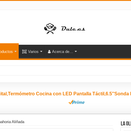
oductos
Varios
Acerca de…
ahoria Aliñada
La ol