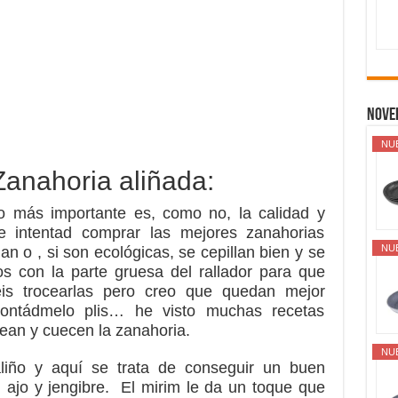
Nove
NU
Zanahoria aliñada:
 lo más importante es, como no, la calidad y
ue intentad comprar las mejores zanahorias
NU
an o , si son ecológicas, se cepillan bien y se
os con la parte gruesa del rallador para que
éis trocearlas pero creo que quedan mejor
 contádmelo plis… he visto muchas recetas
cean y cuecen la zanahoria.
NU
iño y aquí se trata de conseguir un buen
l ajo y jengibre. El mirim le da un toque que