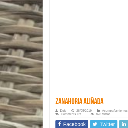
Zanahoria Aliñada
Dule
28/05/2019
Acompañamientos
on
Comments Off
828 Vistas
Zanahoria
Aliñada
Facebook
Twitter