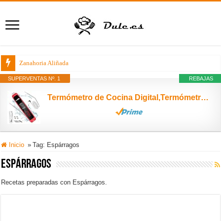
Zanahoria Aliñada
SUPERVENTAS Nº. 1
REBAJAS
Termómetro de Cocina Digital,Termómetro Cocina con LED Pantalla Táctil,6.5''Sonda Larga y Alarma,2-4s Lectura Instantánea,IPX6 Impermeable,Termómetro Horno para Agua,Carne,Barbacoa,Comida,Leche,Aceite
Inicio
»
Tag:
Espárragos
Espárragos
Recetas preparadas con Espárragos.