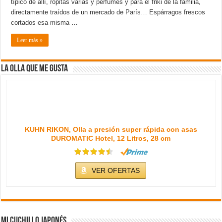
típico de allí, ropitas varias y perfumes y para el friki de la familia,
directamente traídos de un mercado de París… Espárragos frescos
cortados esa misma …
Leer más »
La olla que me gusta
KUHN RIKON, Olla a presión super rápida con asas
DUROMATIC Hotel, 12 Litros, 28 cm
VER OFERTAS
Mi cuchillo japonés