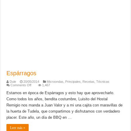
Espárragos
Dule
20/05/2014
Microondas
,
Principales
,
Recetas
,
Técnicas
on
Comments Off
1,467
Espárragos
Estamos en época de Espárragos y esto hay que aprovecharlo.
Como todos los años, bendita costumbre, Luisito del Hostal
Remigio nos manda a Juan Valor y a mi una cajita con maravillas de
la huerta de Tudela, que compartimos y disfrutamos con verdadero
placer. Este año, un día de BBQ en …
Leer más »