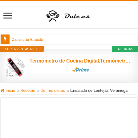
Zanahoria Aliñada
SUPERVENTAS Nº. 1
REBAJAS
Termómetro de Cocina Digital,Termómetro Cocina con LED Pantalla Táctil,6.5''Sonda Larga y Alarma,2-4s Lectura Instantánea,IPX6 Impermeable,Termómetro Horno para Agua,Carne,Barbacoa,Comida,Leche,Aceite
Inicio
»
Recetas
»
De mis dietas
»
Ensalada de Lentejas Veraniega