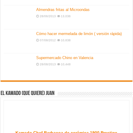
Almendras fritas al Microondas
28/06/2013
13,036
Cómo hacer mermelada de limón ( versión rápida)
07/08/2012
10,638
Supermercado Chino en Valencia
28/08/2013
10,448
El kamado (que quiere) Juan
Kamado Chef Barbacoa de cerámica 1900 Prestige