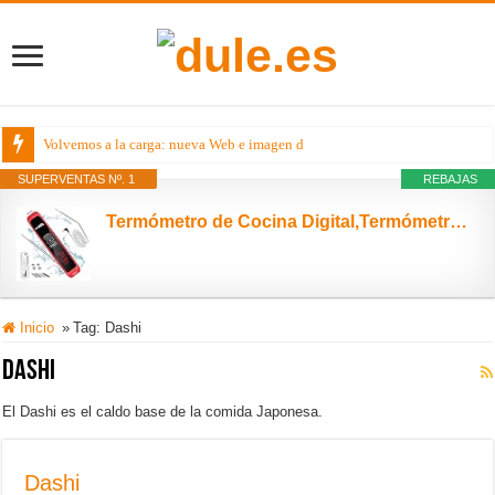
Volvemos a la carga: nueva Web e imagen de dule.es
SUPERVENTAS Nº. 1
REBAJAS
Termómetro de Cocina Digital,Termómetro Cocina con LED Pantalla Táctil,6.5''Sonda Larga y Alarma,2-4s Lectura Instantánea,IPX6 Impermeable,Termómetro Horno para Agua,Carne,Barbacoa,Comida,Leche,Aceite
Inicio
»
Tag:
Dashi
Dashi
El Dashi es el caldo base de la comida Japonesa.
Dashi