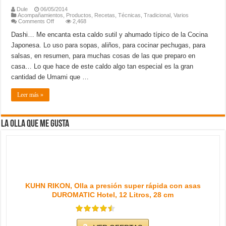
Dule
06/05/2014
Acompañamientos
,
Productos
,
Recetas
,
Técnicas
,
Tradicional
,
Varios
on
Comments Off
2,468
Dashi
Dashi… Me encanta esta caldo sutil y ahumado típico de la Cocina
Japonesa. Lo uso para sopas, aliños, para cocinar pechugas, para
salsas, en resumen, para muchas cosas de las que preparo en
casa… Lo que hace de este caldo algo tan especial es la gran
cantidad de Umami que …
Leer más »
La olla que me gusta
KUHN RIKON, Olla a presión super rápida con asas
DUROMATIC Hotel, 12 Litros, 28 cm