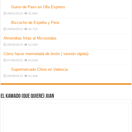
Guiso de Pavo en Olla Express
09/01/2014
32,894
Bizcocho de Espelta y Pera
29/09/2013
16,723
Almendras fritas al Microondas
28/06/2013
13,036
Cómo hacer mermelada de limón ( versión rápida)
07/08/2012
10,638
Supermercado Chino en Valencia
28/08/2013
10,448
El kamado (que quiere) Juan